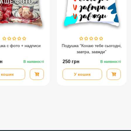
ка c фото + надписи
Подушка “Кохаю тебе сьогодні,
завтра, завжди”
н
250
грн
В наявності
В наявності
 кошик
У кошик