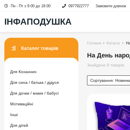
Пн - Пт з 9:00 до 18:00
0977922777
Замовити дзвінок
ІНФАПОДУШКА
Головна
Каталог
Н
Каталог товарів
На День нар
Знайдено 8 товарів
Для Коханних
Сортування:
Новинк
Для сина / батька / дідуся
Для дочки / мами / бабусі
Мотиваційні
Інші
Для дітей