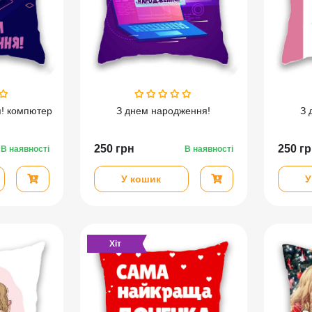
! компютер
З днем народження!
З 
250
грн
250
гр
В наявності
В наявності
У кошик
У
Хіт