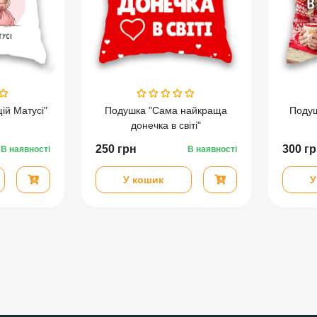
ій Матусі"
Подушка "Сама найкраща
Подуш
донечка в світі"
250
грн
300
гр
В наявності
В наявності
У кошик
У