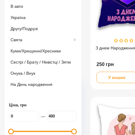
В авто
Україна
Другу/Подрузі
Свята
З днем Народження
Куми/Хрещенні/Хресники
Сестрі / Брату / Невістці / Зятю
250
грн
Онука / Внук
У кошик
На День народження
Ціна, грн
—