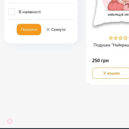
В наявності
×
Показати
Скинути
Подушка "Найкращ
250
грн
У кошик