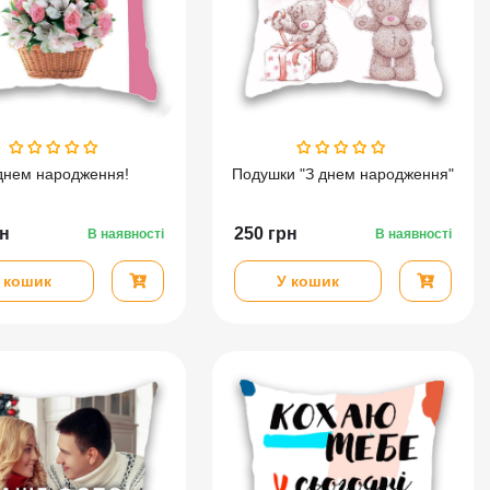
днем народження!
Подушки "З днем народження"
н
250
грн
В наявності
В наявності
 кошик
У кошик