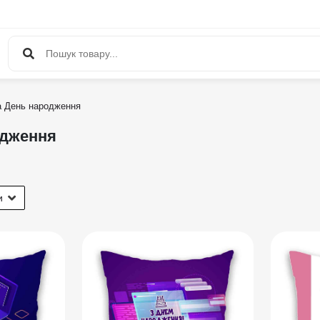
а День народження
одження
и