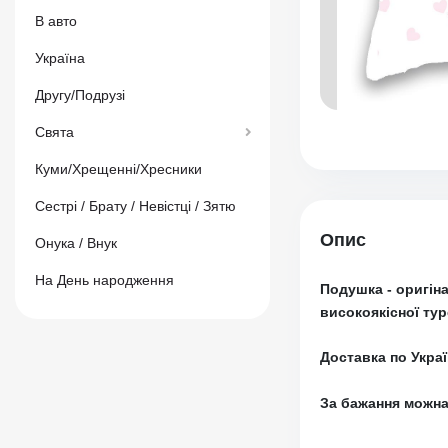
В авто
Україна
Другу/Подрузі
Свята
Куми/Хрещенні/Хресники
Сестрі / Брату / Невістці / Зятю
Опис
Онука / Внук
На День народження
Подушка
- оригін
високоякісної ту
Доставка по Укра
За бажання можна