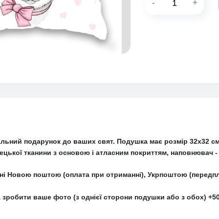
-
+
альний подарунок до ваших свят. Подушка має розмір 32х32 с
рецької тканини з основою і атласним покриттям, наповнювач 
їні Новою поштою (оплата при отриманні), Укрпоштою (передп
 зробити ваше фото (з однієї сторони подушки або з обох) +50