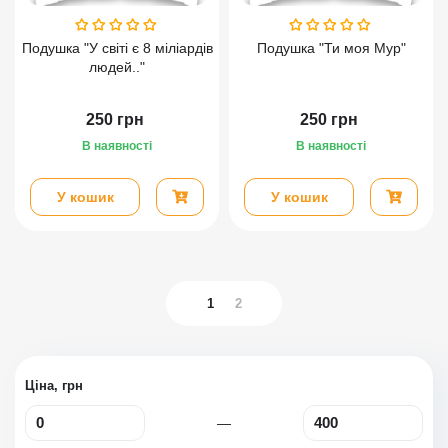
Подушка "У світі є 8 міліардів
Подушка "Ти моя Мур"
людей.."
250
грн
250
грн
В наявності
В наявності
У кошик
У кошик
1
2
Ціна, грн
—