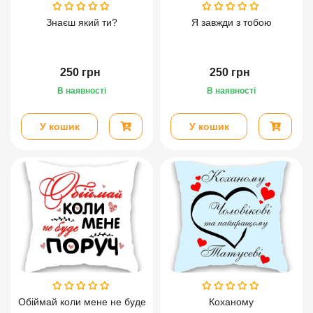
Знаєш який ти?
Я завжди з тобою
250
грн
250
грн
В наявності
В наявності
У кошик
У кошик
Обіймай коли мене не буде
Коханому