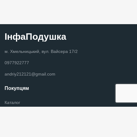
ІнфаПодушка
м. Хмельницький, вул. Вайсера 17/2
0977922777
andriy212121@gmail.com
Покупцям
Каталог
Новини
Графік роботи