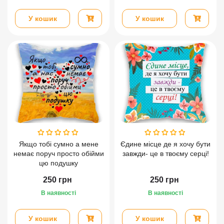
У кошик
У кошик
Якщо тобі сумно а мене
Єдине місце де я хочу бути
немає поруч просто обійми
завжди- це в твоєму серці!
цю подушку
250
грн
250
грн
В наявності
В наявності
У кошик
У кошик